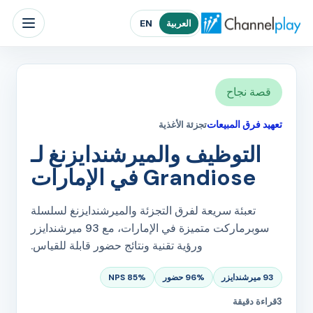
الصفحة الرئيسية لتشانلبلاي الشرق الأوسط
العربية
EN
قصة نجاح
تعهيد فرق المبيعات
تجزئة الأغذية
التوظيف والميرشندايزنغ لـ
Grandiose في الإمارات
تعبئة سريعة لفرق التجزئة والميرشندايزنغ لسلسلة
سوبرماركت متميزة في الإمارات، مع 93 ميرشندايزر
ورؤية تقنية ونتائج حضور قابلة للقياس.
93 ميرشندايزر
96% حضور
85% NPS
3
قراءة دقيقة