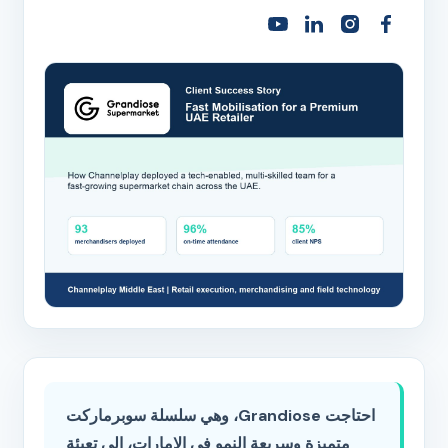
احتاجت Grandiose، وهي سلسلة سوبرماركت
متميزة وسريعة النمو في الإمارات، إلى تعبئة