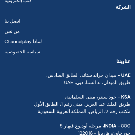
كتب إلكترونية
الشركة
اتصل بنا
من نحن
لماذا Channelplay
سياسة الخصوصية
عناويننا
UAE
- ميدان جراند ستاند، الطابق السادس،
طريق الميدان، ند الشبا، دبي، UAE
KSA
- جود سنتر، مبنى السلمانية،
طريق الملك عبد العزيز، مبنى رقم 1، الطابق الأول
مكتب رقم 2، الرياض، المملكة العربية السعودية
- 800، مرحلة أوديوغ فيهار 5
INDIA
جورجاون، هاريانا - 122016