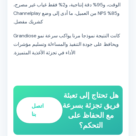
الوقت، و95% دقة إنتاجية، و2% فقط غياب غير مصرح،
و85% NPS من العميل، ما أدى إلى وضع Channelplay
كشريك مفضل.
كانت النتيجة نموذجا مرنا يواكب سرعة نمو Grandiose
ويحافظ على جودة التنفيذ والمساءلة وتسليم مؤشرات
الأداء في تجزئة الأغذية المتميزة.
هل تحتاج إلى تعبئة
فريق تجزئة بسرعة
اتصل
مع الحفاظ على
بنا
التحكم؟