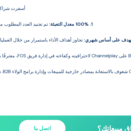
أسفرت شراكة Channelplay مع Bosch عن نتائج 
1. 100% معدل التعبئة:
تم تجنيد العدد المطلوب من FOS وضمه بنجاح خلال إطار زمني 
تجاوز أهداف الأداء باستمرار من خلال العمليات
وى عملك.
ق مبيعاتك؟
اتصل بنا