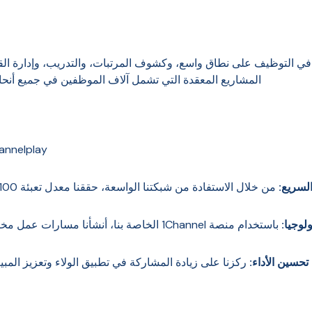
برة في التوظيف على نطاق واسع، وكشوف المرتبات، والتدريب، وإدارة ال
المشاريع المعقدة التي تشمل آلاف الموظفين في جميع أنحاء الهند، كان Channelplay ه
Channelplay نهجًا استراتيجيًا لمواجهة ت
من خلال الاستفادة من شبكتنا الواسعة، حققنا معدل تعبئة 100% مع فترة زمنية للتوظيف تبلغ 7 يوم فقط.
باستخدام منصة 1Channel الخاصة بنا، أنشأنا مسارات عمل مخصصة لتبسيط العمليات وتتبع مقاييس الأداء.
ركزنا على زيادة المشاركة في تطبيق الولاء وتعزيز المبيعا