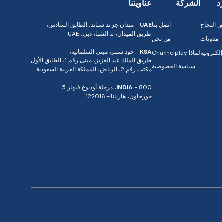
د
الشركة
عناويننا
النجاح
اتصل بنا
UAE
- ميدان جراند ستاند، الطابق السادس،
طريق الميدان، ند الشبا، دبي، UAE
مدونات
من نحن
KSA
- جود سنتر، مبنى السلمانية،
لكترونية
لماذا Channelplay
طريق الملك عبد العزيز، مبنى رقم 1، الطابق الأول
سياسة الخصوصية
مكتب رقم 2، الرياض، المملكة العربية السعودية
- 800، مرحلة أوديوغ فيهار 5
INDIA
جورجاون، هاريانا - 122016