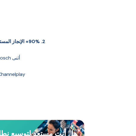
2. 90%+ الإنجاز المستهدف على أساس شهري:
أثنى Bosch على Channelplay لاحترافيته وكفاءته في إدارة فريق FOS، معترفًا بالتأثير الإيجابي على برنامج الولاء والمبيعات.
Channelplay شغوف بالاستعانة بمصادر خارجية للمبيعات وإدارة برامج الولاء B2B. دعونا نناقش كيف يمكننا رفع مست
هل أنت مستعد لتوسيع نطا