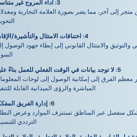
3:
أداء المروج غير متنا
متجر إلى آخر، مما يضر بصورة العلامة التجارية ومعدل
التحوي
4: اختناقات الامتثال والتأشيرة/الإقامة
 والتوثيق والامتثال القانوني إلى إبطاء جهود الوصول إ
السوق
5: لا توجد بيانات في الوقت الفعلي للعمل بناءً عليها
قر معظم الفرق إلى إمكانية الوصول إلى لوحات المعلوم
المباشرة والرؤى الميدانية القابلة للتنفي
6: إدارة الفريق المفككة
بشكل منفصل عبر المناطق تستنزف الموارد وعرض النطا
الترددي للتنسي