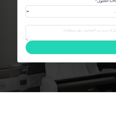
حلول
*