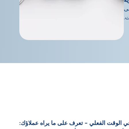
لى
ت.