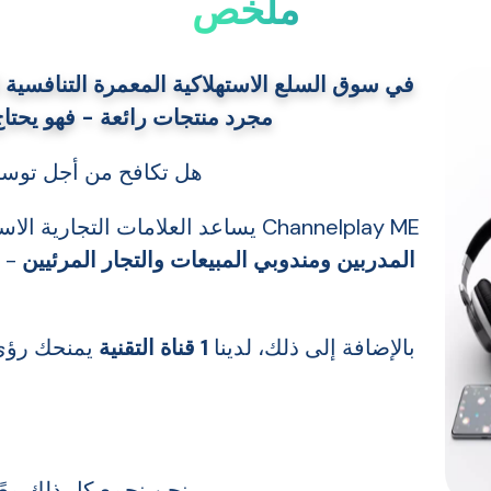
ملخص
في سوق السلع الاستهلاكية المعمرة التنافسية ا
مجرد منتجات رائعة - فهو يحتاج 
هل تكافح من أجل توسيع نطاق مبيعا
Channelplay ME يساعد العلامات التجارية الاستهلاكية المعمرة
المدربين ومندوبي المبيعات والتجار المرئيين
- س
بالإضافة إلى ذلك، لدينا
1 قناة التقنية
يمنحك رؤى 
نحن نجمع كل ذلك معًا