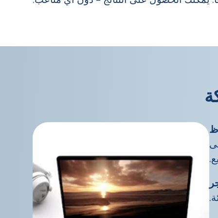
ة
لى
ع.
ة.