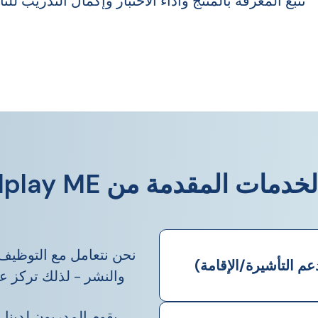
تتبع المعرفة بالمنتج وأداء الاختبار وإكمال التدريب ل
ات المقدمة من Channelplay ME
نحن نتعامل مع التوظيف 
م التأشيرة/الإقامة)
والنشر - لذلك تركز على
يقوم المدربون لدين