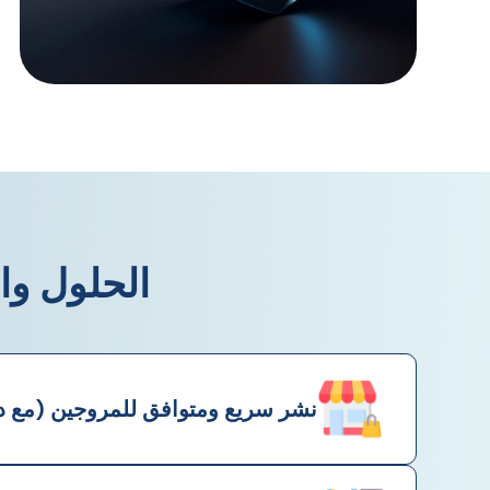
الحلول والخدم
نشر سريع ومتوافق للمروجين (مع دع