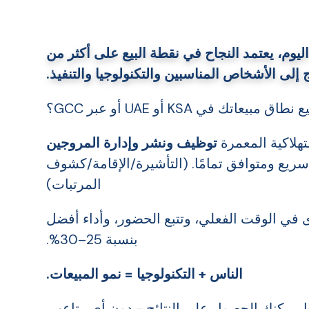
ليوم، يعتمد النجاح في نقطة البيع على أكثر من
إلى الأشخاص المناسبين والتكنولوجيا والتنفيذ.
تك في KSA أو UAE أو عبر GCC؟
توظيف ونشر وإدارة المروجين
ريع ومتوافق تمامًا. (التأشيرة/الإقامة/كشوف
المرتبات)
في الوقت الفعلي، وتتبع الحضور، وأداء أفضل
بنسبة 25–30%.
الناس + التكنولوجيا = نمو المبيعات.
. يمكنك الحصول على النتائج - دون أي متاعب.