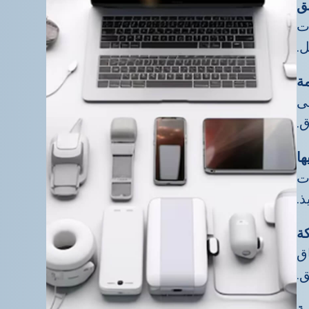
سق
ات
ل.
لى
.
ات
ذ.
ق
ق.