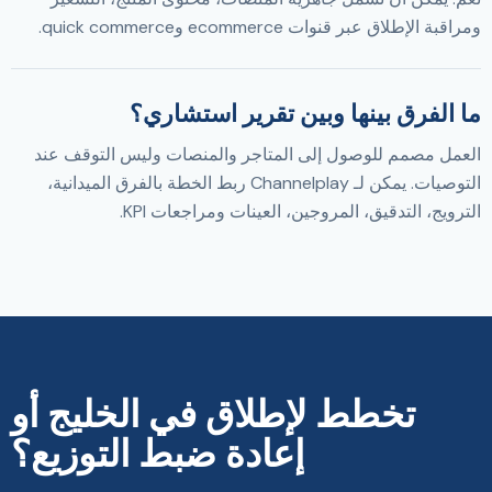
ومراقبة الإطلاق عبر قنوات ecommerce وquick commerce.
ما الفرق بينها وبين تقرير استشاري؟
العمل مصمم للوصول إلى المتاجر والمنصات وليس التوقف عند
التوصيات. يمكن لـ Channelplay ربط الخطة بالفرق الميدانية،
الترويج، التدقيق، المروجين، العينات ومراجعات KPI.
تخطط لإطلاق في الخليج أو
إعادة ضبط التوزيع؟