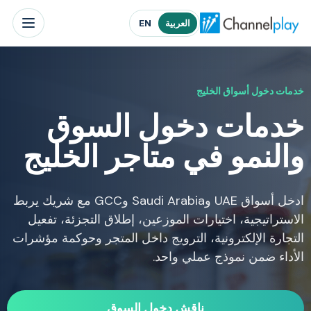
الصفحة الرئيسية لتشانلبلاي الشرق الأوسط
العربية
EN
خدمات دخول أسواق الخليج
خدمات دخول السوق
والنمو في متاجر الخليج
ادخل أسواق UAE وSaudi Arabia وGCC مع شريك يربط
الاستراتيجية، اختيارات الموزعين، إطلاق التجزئة، تفعيل
التجارة الإلكترونية، الترويج داخل المتجر وحوكمة مؤشرات
الأداء ضمن نموذج عملي واحد.
ناقش دخول السوق