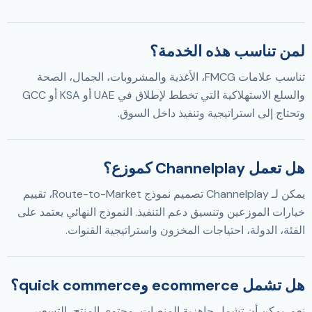
لمن تناسب هذه الخدمة؟
تناسب علامات FMCG، الأغذية والمشروبات، الجمال، الصحة
والسلع الاستهلاكية التي تخطط لإطلاق في UAE أو KSA أو GCC
وتحتاج إلى استراتيجية وتنفيذ داخل السوق.
هل تعمل Channelplay كموزع؟
يمكن لـ Channelplay تصميم نموذج Route-to-Market، تقييم
خيارات الموزعين وتنسيق دعم التنفيذ. النموذج النهائي يعتمد على
الفئة، الدولة، احتياجات المخزون واستراتيجية القنوات.
هل تشمل ecommerce وquick commerce؟
نعم. يمكن أن تشمل جاهزية المنصات، محتوى المنتج، التسعير