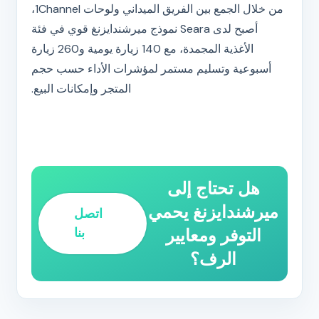
من خلال الجمع بين الفريق الميداني ولوحات 1Channel،
أصبح لدى Seara نموذج ميرشندايزنغ قوي في فئة
الأغذية المجمدة، مع 140 زيارة يومية و260 زيارة
أسبوعية وتسليم مستمر لمؤشرات الأداء حسب حجم
المتجر وإمكانات البيع.
هل تحتاج إلى
ميرشندايزنغ يحمي
اتصل
التوفر ومعايير
بنا
الرف؟