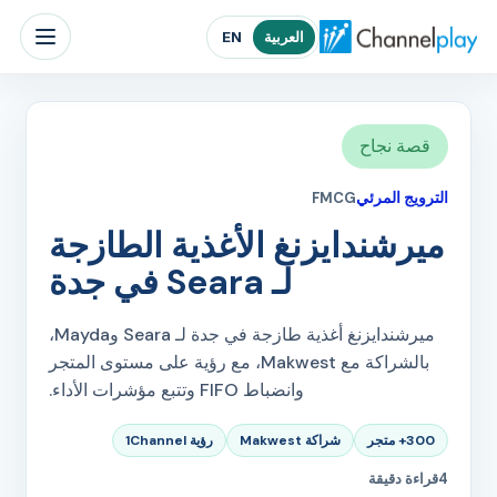
الصفحة الرئيسية لتشانلبلاي الشرق الأوسط
العربية
EN
قصة نجاح
الترويج المرئي
FMCG
ميرشندايزنغ الأغذية الطازجة
لـ Seara في جدة
ميرشندايزنغ أغذية طازجة في جدة لـ Seara وMayda،
بالشراكة مع Makwest، مع رؤية على مستوى المتجر
وانضباط FIFO وتتبع مؤشرات الأداء.
300+ متجر
شراكة Makwest
رؤية 1Channel
4
قراءة دقيقة