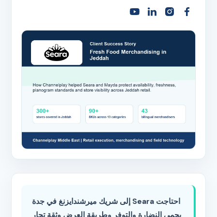
احتاجت Seara إلى شريك ميرشندايزنغ في جدة
يحمي النضارة والتوفر وطريقة العرض وثقة تجار