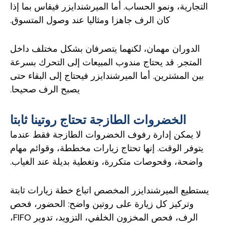
التجارية، ونمو الحساب. أما الميرشندايزر فيقاس بما إذا
كان الرف جاهزا ومثاليا عند وصول المتسوق.
الدوران مهمان، لكنهما يتصرفان بشكل مختلف داخل
المتجر. قد يحتاج مندوب المبيعات إلى التحرك بسرعة
بين المشترين. أما الميرشندايزر فيحتاج إلى البقاء حتى
يصبح الرف صحيحا.
الخضروات الطازجة تحتاج روتينا ثابتا
لا يمكن إدارة رفوف الخضروات الطازجة فقط عندما
يتوفر الوقت. إنها تحتاج زيارات مخططة، وقوائم مهام
واضحة، وفحوصات متكررة، وتغطية بديلة عند الغياب.
يستطيع الميرشندايزر المخصص اتباع خطة زيارات ثابتة
وتركيز كل زيارة على روتين واضح: الحضور، فحص
الرف، فحص المخزون الخلفي، التزويد، تدوير FIFO،