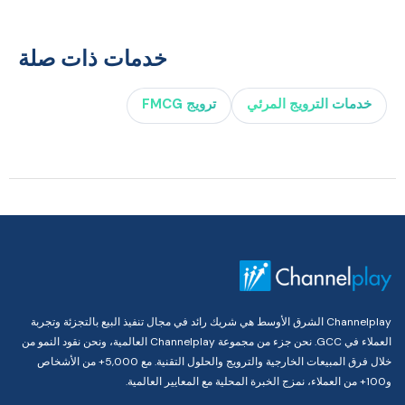
خدمات ذات صلة
خدمات الترويج المرئي
ترويج FMCG
Channelplay الشرق الأوسط هي شريك رائد في مجال تنفيذ البيع بالتجزئة وتجربة
العملاء في GCC. نحن جزء من مجموعة Channelplay العالمية، ونحن نقود النمو من
خلال فرق المبيعات الخارجية والترويج والحلول التقنية. مع 5,000+ من الأشخاص
و100+ من العملاء، نمزج الخبرة المحلية مع المعايير العالمية.