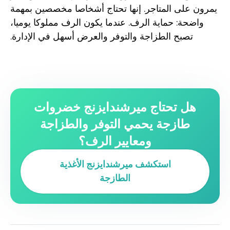
يمرون على المتاجر. إنها تحتاج أشخاصا مخصصين بمهمة
واضحة: حماية الرف. عندما يكون الرف مملوكا يوميا،
تصبح الطزاجة والتوفر والعرض أسهل في الإدارة.
هل تحتاج ميرشندايزنج خضروات
طازجة يحمي التوفر والطزاجة
ومعايير الرف؟
استكشف ميرشندايزنج الأغذية
الطازجة