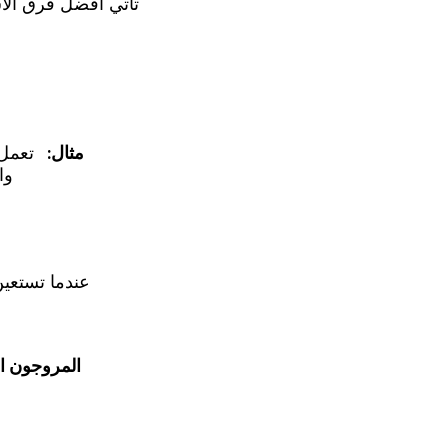
مثال:
والامتثال 
عندما تستعين
المروجون ا