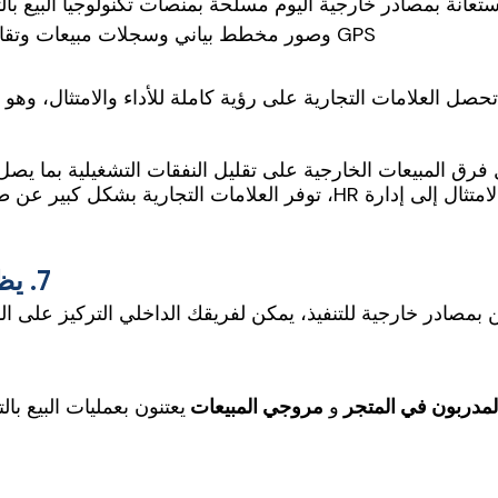
GPS وصور مخطط بياني وسجلات مبيعات وتقارير تدقيق - يتم تحديثها جميعًا في الوقت الفعلي.
تحصل العلامات التجارية على رؤية كاملة للأداء والامتثال، وهو
إلى إدارة HR، توفر العلامات التجارية بشكل كبير عن طريق تحويل التكاليف الثابتة إلى نماذج متغيرة.
7. يظل التركيز الداخلي على الإستراتيجية
 بمصادر خارجية للتنفيذ، يمكن لفريقك الداخلي التركيز على ال
لمدربون في المتجر
و
مروجي المبيعات
يعتنون بعمليات البيع با