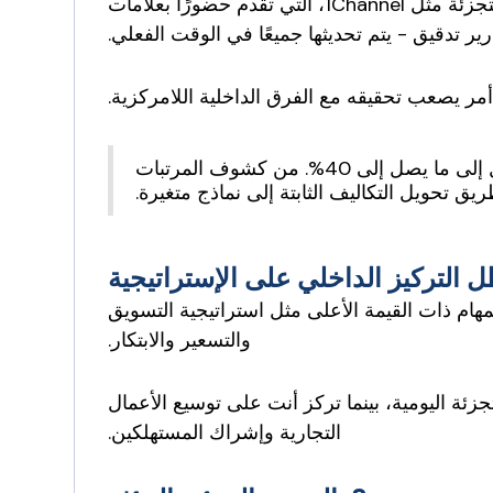
تأتي أفضل فرق الاستعانة بمصادر خارجية اليوم مسلحة بمنصات تكنولوجيا البيع بالتجزئة مثل 1Channel، التي تقدم حضورًا بعلامات
 أمر يصعب تحقيقه مع الفرق الداخلية اللامركزية.
تعمل فرق المبيعات الخارجية على تقليل النفقات التشغيلية بما يصل إلى ما يصل إلى 40%. من كشوف المرتبات
مهام ذات القيمة الأعلى مثل استراتيجية التسويق
والتسعير والابتكار.
لتجزئة اليومية، بينما تركز أنت على توسيع الأعمال
التجارية وإشراك المستهلكين.