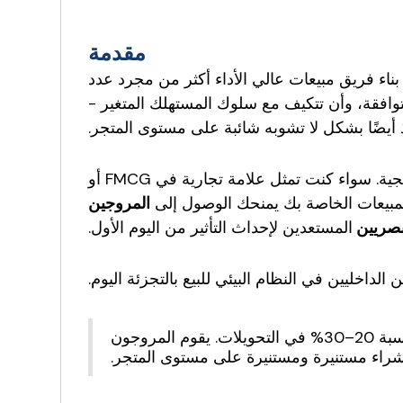
مقدمة
ناء فريق مبيعات عالي الأداء أكثر من مجرد عدد
توافقة، وأن تتكيف مع سلوك المستهلك المتغير -
ذ أيضًا بشكل لا تشوبه شائبة على مستوى المتجر.
يصبح رافعة نمو استراتيجية. سواء كنت تمثل علامة تجارية في FMCG أو
 المبيعات الخاصة بك يمنحك الوصول إلى
المروجين
لبصريين
المستعدين لإحداث التأثير من اليوم الأول.
يشهد تجار التجزئة الذين يستخدمون المروجين المدربين داخل المتجر زيادة بنسبة 20–30% في التحويلات. يقوم المروجون
 شراء مستنيرة ومستنيرة على مستوى المتجر.