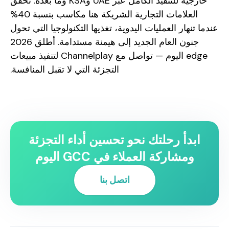
خارجية للتنفيذ الكامل عبر UAE وKSA وما بعده. تحقق
العلامات التجارية الشريكة هنا مكاسب بنسبة 40%
عندما تنهار العمليات اليدوية، تغذيها التكنولوجيا التي تحول
جنون العام الجديد إلى هيمنة مستدامة. أطلق 2026
edge اليوم — تواصل مع Channelplay لتنفيذ مبيعات
التجزئة التي لا تقبل المنافسة.
ابدأ رحلتك نحو تحسين أداء التجزئة
ومشاركة العملاء في GCC اليوم
اتصل بنا