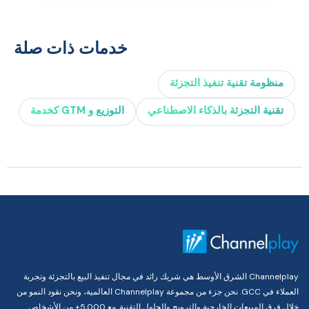
خدمات ذات صلة
منظومة تقنية تنفيذ التجزئة
تقنية التجزئة بالذكاء الاصطناعي
التوزيع و GTM كخدمة
Channelplay الشرق الأوسط هي شريك رائد في مجال تنفيذ البيع بالتجزئة وتجربة
العملاء في GCC. نحن جزء من مجموعة Channelplay العالمية، ونحن نقود النمو من
خلال فرق المبيعات الخارجية والترويج والحلول التقنية. مع 5,000+ من الأشخاص