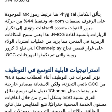
يتألق التكامل Phygital هنا: ترتبط رموز QR الموجودة
على الرفوف بصفقات e-com، وتلتقط 44% من حركة
مرور القنوات متعددة الاتجاهات وتؤدي إلى تكرار
الزيارات. بالنسبة لقادة FMCG، هذا يعني مسح المكافآت
الرمزية في المتجر، مما يزيد من عمليات استرداد الولاء
على غرار قصص نجاح Channelplay التي تبلغ 6 كرور
روبية والتي تم تكييفها لمهرجانات GCC.
استراتيجيات قابلية التوسع في التوظيف
تؤثر الفجوات في التوظيف أثناء العطلات بنسبة 68%
من GCC بائعي التجزئة، ولكن الاستعانة بمصادر خارجية
عبر منصات مثل 1Channel تعمل على توسيع نطاق
الفرق بنسبة 50% بشكل أسرع من خلال اتفاقيات
مستوى الخدمة المحمية جغرافيًا. تتبع المقاييس مثل نتائج
النظافة، والالتزام بالعروض الترويجية، ومعدلات البيع