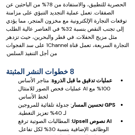
الحصرية للتطبيق، والاستفادة من 78% من الباحثين عن
الصفقات. تعمل عملية التجديد التنبؤي على مزامنة
توقعات التجارة الإلكترونية مع مخزون المتجر، مما يؤدي
إلى تجنب النقص بنسبة 32% في العناصر عالية الطلب
مثل مزيج الحفلات. في قطر والبحرين، حيث تزدهر
التجارة السريعة، تعمل قناة 1Channel على سد الفجوات
من أجل التنفيذ السلس.
8 خطوات النشر المثبتة
عمليات تدقيق ما قبل الذروة
: متاجر الأساس
100% مع AI عمليات فحص الصور للامتثال
لخط الأساس.
GPS تحسين المسار
: جدولة تلقائية للمروجين
لـ 40% تعزيز التغطية.
AI نصوص Upsell
: المطالبات الصوتية ترفع
الوظائف الإضافية بنسبة 30% لكل تفاعل.