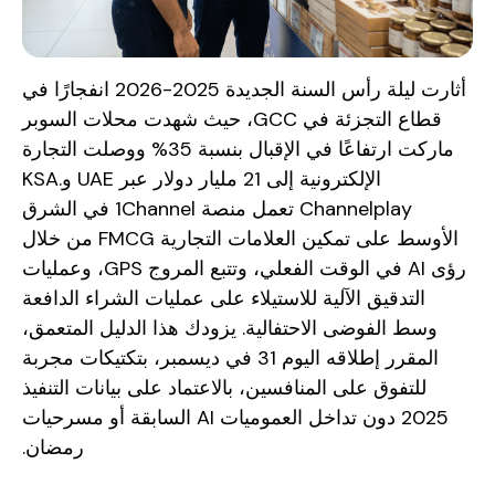
أثارت ليلة رأس السنة الجديدة 2025-2026 انفجارًا في
قطاع التجزئة في GCC، حيث شهدت محلات السوبر
ماركت ارتفاعًا في الإقبال بنسبة 35% ووصلت التجارة
الإلكترونية إلى 21 مليار دولار عبر UAE وKSA.
Channelplay تعمل منصة 1Channel في الشرق
الأوسط على تمكين العلامات التجارية FMCG من خلال
رؤى AI في الوقت الفعلي، وتتبع المروج GPS، وعمليات
التدقيق الآلية للاستيلاء على عمليات الشراء الدافعة
وسط الفوضى الاحتفالية. يزودك هذا الدليل المتعمق،
المقرر إطلاقه اليوم 31 في ديسمبر، بتكتيكات مجربة
للتفوق على المنافسين، بالاعتماد على بيانات التنفيذ
2025 دون تداخل العموميات AI السابقة أو مسرحيات
رمضان.