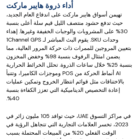
أداء ذروة هايبر ماركت
تهيمن أسواق هايبر ماركت على اندفاع العام الجديد،
حيث تدفع حشود منتصف الليل قيم سلة أعلى بنسبة
30% على المشروبات والوجبات الخفيفة وغيرها. إهداء
وحدات SKU. يقوم البث المباشر لـ 1Channel GPS
بتعيين المروجين للممرات ذات حركة المرور العالية، مما
يضمن امتثال الرفوف بنسبة 98% وخفض المخزون
بنسبة 25% خلال ساعات الذروة. تحلل الخرائط الحرارية
AI أنماط الحركة من POS وموجزات الكاميرا، وتتنبأ
بالاختناقات مثل قوائم انتظار الخروج وتمكين عمليات
إعادة التخصيص الديناميكية التي تعزز الكفاءة بنسبة
40%.
في مراكز التسوق UAE، حيث توافد 105 مليون زائر في
2023، تخسر العلامات التجارية التي تتجاهل الرؤية في
الوقت الفعلي 20% من المبيعات المحتملة بسبب