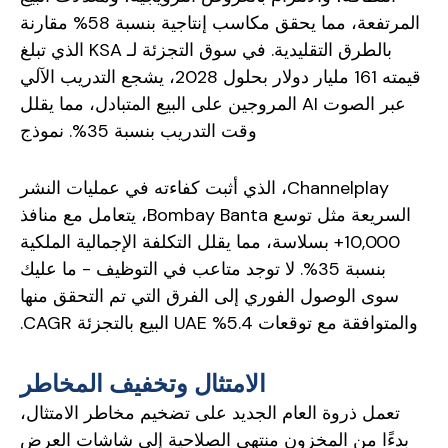
المرتفعة، مما يحقق مكاسب إنتاجية بنسبة 58% مقارنة
بالطرق التقليدية. في سوق التجزئة لـ KSA الذي تبلغ
قيمته 161 مليار دولار بحلول 2028، يشجع التدريب الآلي
عبر الصوت AI المروجين على البيع المتبادل، مما يقلل
وقت التدريب بنسبة 35%. نموذج
Channelplay، الذي أثبت كفاءته في عمليات النشر
السريعة مثل توسع Bombay Banta، يتعامل مع منافذ
10,000+ بسلاسة، مما يقلل التكلفة الإجمالية الملكية
بنسبة 35%. لا توجد متاعب في التوظيف - ما عليك
سوى الوصول الفوري إلى الفرق التي تم التحقق منها
والمتوافقة مع توقعات 5.4% UAE البيع بالتجزئة CAGR.
الامتثال وتخفيف المخاطر
تعمل ذروة العام الجديد على تضخيم مخاطر الامتثال،
بدءًا من المخزون منتهي الصلاحية إلى شاشات العرض