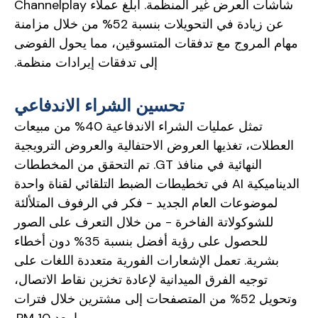
شاشات العرض غير المنظمة. أبلغ عملاء Channelplay
عن زيادة في التحويلات بنسبة 52% من خلال مزامنة
مهام المروج مع تدفقات المتسوقين، مما يحول الفوضى
إلى تدفقات إيرادات منظمة.
تحسين الشراء الاندفاعي
تمثل عمليات الشراء الاندفاعية 40% من مبيعات
العطلات، تغذيها العروض الاحتفالية والعروض الترويجية
النهائية في منافذ GT. تم التحقق من المخططات
الديناميكية AI في تخطيطات الضبط التلقائي لقناة واحدة
لموضوعات العام الجديد - فكر في الرفوف المتلألئة
للشوكولاتة الفاخرة - من خلال التعرف على الصور
للحصول على رؤية أفضل بنسبة 35% دون أخطاء
بشرية. تعمل الإشعارات الفورية متعددة اللغات على
توجيه الفرق الميدانية لإعادة تخزين نقاط الاتصال،
وتحويل 52% من المتصفحات إلى مشترين خلال فترات
ما بعد 10 PM.